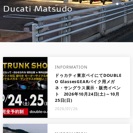
Ducati Matsudo
来店予約
FACEBOOK
INSTAGRAM
整備予約
INFORMATION
ドゥカティ東京ベイにてDOUBLE
O GlassesGEARバイク用メガ
ネ・サングラス展示・販売イベン
ト 2026年10月24日(土)～10月
25日(日)
2026/07/26