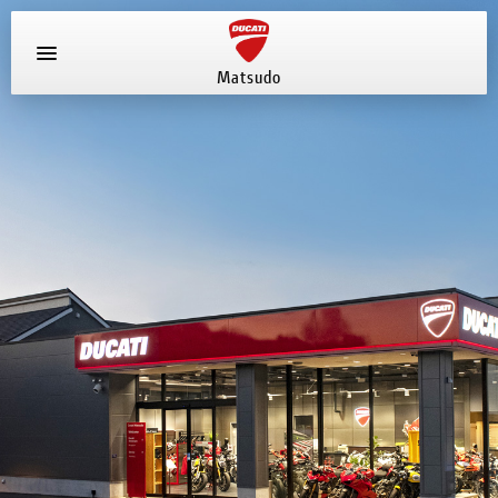
Matsudo
お知らせ
新車
店舗へ電話する
047-330-0916
中古車
試乗車
イベント
店舗案内