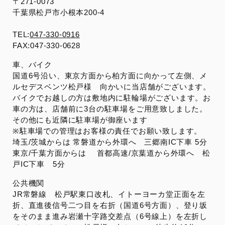
〒271-0073
千葉県松戸市小根本200-4
TEL:
047-330-0916
FAX:047-330-0628
車、バイク
国道6号沿い、東京方面から柏方面に向かって左側、メ
ルセデスベンツ松戸様 向かいに当店舗がございます。
バイクでお越しの方は敷地内に駐輪場がございます。お
車の方は、店舗前に3台の駐車場をご用意致しました。
その他にも近隣に駐車場が御座います
※駐車場での管理はお客様の責任でお願い致します。
埼玉/茨城からは 常磐道から外環へ 三郷南IC下車 5分
東京/千葉方面からは 首都高速/京葉道から外環へ 松
戸IC下車 5分
公共機関
JR常磐線 松戸駅東口改札、イトーヨーカ堂正面を左
折、直進後信号二つ目を右折（国道6号方面）、登り坂
をそのまま進み岩瀬十字路交差点（6号線上）を左折し