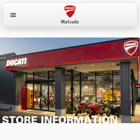
Matsudo
お知らせ
店舗へ電話する
047-330-0916
新車
中古車
試乗車
イベント
店舗案内