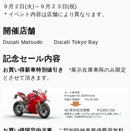
来店予約
９月２日(火)～９月２３日(祝)
＊イベント内容は店舗により異なります。
FACEBOOK
開催店舗
INSTAGRAM
Ducati Matsudo Ducati Tokyo Bay
整備予約
記念セール内容
お買い得新車特別値引き
*展示在庫車両のみ限定
とさせて頂きます。
お買い得認定中古車
ご契約時納車整備費用無料