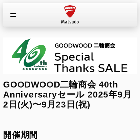
Matsudo
お知らせ
新車
店舗へ電話する
047-330-0916
中古車
GOODWOOD二輪商会 40th
Anniversaryセール 2025年9月
試乗車
2日(火)〜9月23日(祝)
イベント
店舗案内
開催期間