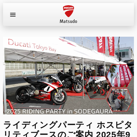
Matsudo
お知らせ
新車
店舗へ電話する
047-330-0916
中古車
試乗車
イベント
ライディングパーティ ホスピタ
店舗案内
リティブースのご案内 2025年9