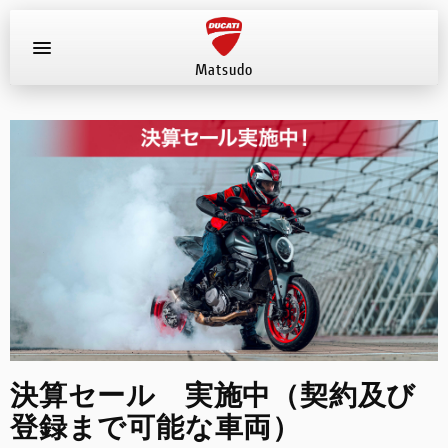
Matsudo
お知らせ
新車
店舗へ電話する
047-330-0916
中古車
試乗車
イベント
決算セール 実施中（契約及び
店舗案内
登録まで可能な車両）