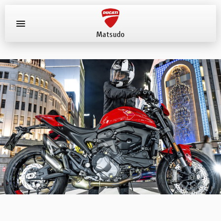
Matsudo
お知らせ
新車
店舗へ電話する
047-330-0916
中古車
試乗車
イベント
店舗案内